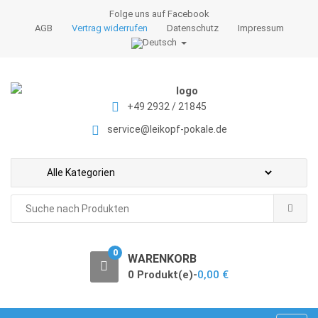
S
S
Folge uns auf Facebook
k
k
AGB
Vertrag widerrufen
Datenschutz
Impressum
i
i
p
p
t
t
o
o
+49 2932 / 21845
n
c
a
o
service@leikopf-pokale.de
v
n
i
t
g
e
a
n
Search
t
t
for:
i
o
0
WARENKORB
n
0 Produkt(e)-
0,00
€