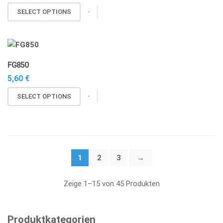
Optionen
SELECT OPTIONS
können
auf
der
Produktseite
FG850
gewählt
5,60
€
werden
SELECT OPTIONS
1
2
3
→
Zeige 1–15 von 45 Produkten
Produktkategorien