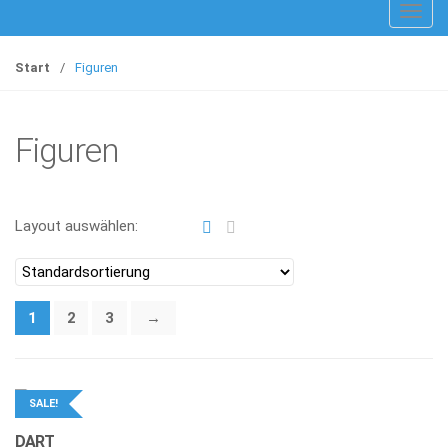
T
o
g
Start
/
Figuren
g
l
e
Figuren
n
a
v
Layout auswählen:
i
g
a
t
1
2
3
→
i
o
n
SALE!
DART