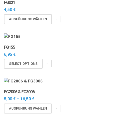
FG021
gewählt
auf.
4,50
€
werden
Die
Optionen
Dieses
AUSFÜHRUNG WÄHLEN
können
Produkt
auf
weist
der
mehrere
Produktseite
Varianten
FG155
gewählt
auf.
6,95
€
werden
Die
Optionen
SELECT OPTIONS
können
auf
der
Produktseite
FG2006 & FG3006
gewählt
Preisspanne:
5,00
€
–
16,50
€
werden
5,00 €
Dieses
bis
AUSFÜHRUNG WÄHLEN
16,50 €
Produkt