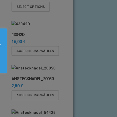
SELECT OPTIONS
43042D
16,00
€
e
Dieses
AUSFÜHRUNG WÄHLEN
Produkt
weist
mehrere
Varianten
ANSTECKNADEL_20050
auf.
2,50
€
Die
Optionen
ses
Dieses
AUSFÜHRUNG WÄHLEN
können
dukt
Produkt
auf
st
weist
der
rere
mehrere