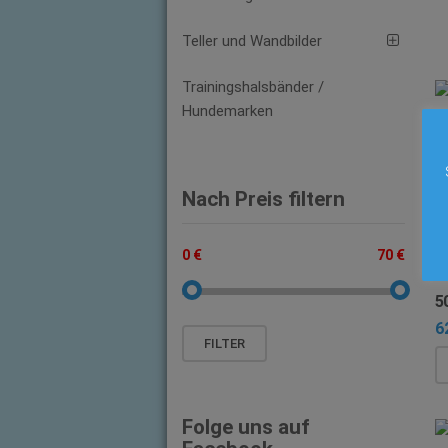
Teller und Wandbilder
Trainingshalsbänder /
Hundemarken
2
4
Nach Preis filtern
0 €
70 €
5
6
Min.
Max.
FILTER
Preis
Preis
Folge uns auf