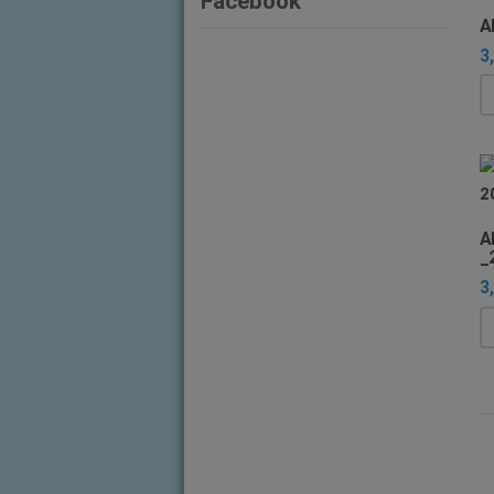
Facebook
A
3
A
_
3