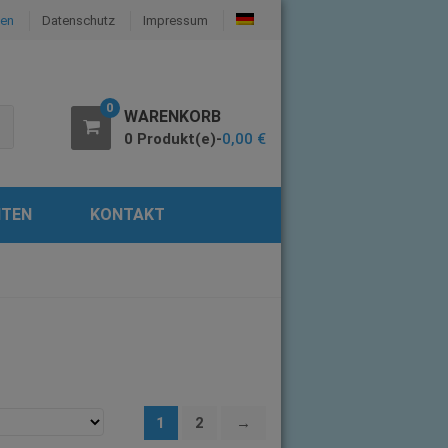
fen
Datenschutz
Impressum
0
WARENKORB
0 Produkt(e)-
0,00
€
ITEN
KONTAKT
1
2
→