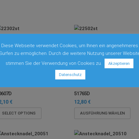
2302ST
22502ST
Diese Webseite verwendet Cookies, um Ihnen ein angenehmeres
3,00
€
37,00
€
Surfen zu ermöglichen. Durch die weitere Nutzung unserer Websit
SELECT OPTIONS
SELECT OPTIONS
stimmen Sie der Verwendung von Cookies zu.
Akzeptieren
Datenschutz
0607D
51765D
2,10
€
12,80
€
Die
SELECT OPTIONS
AUSFÜHRUNG WÄHLEN
Pro
wei
meh