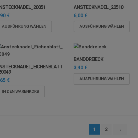
Var
NSTECKNADEL_20051
ANSTECKNADEL_20510
auf.
,90
€
6,00
€
Die
Opt
Dieses
Die
AUSFÜHRUNG WÄHLEN
AUSFÜHRUNG WÄHLEN
kön
Produkt
Pro
auf
weist
wei
der
mehrere
meh
Pro
Varianten
Var
BANDDREIECK
gew
auf.
auf.
NSTECKNADEL_EICHENBLATT
3,40
€
wer
Die
Die
20049
Optionen
Opt
Die
AUSFÜHRUNG WÄHLEN
,65
€
können
kön
Pro
auf
auf
wei
IN DEN WARENKORB
der
der
meh
Produktseite
Pro
Var
gewählt
gew
auf.
werden
wer
Die
Opt
1
2
→
kön