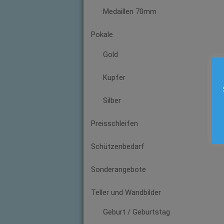
Medaillen 70mm
Pokale
Gold
Kupfer
Silber
Preisschleifen
Schützenbedarf
Sonderangebote
Teller und Wandbilder
Geburt / Geburtstag