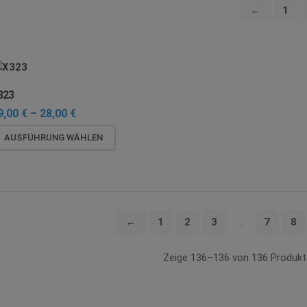
←
1
323
Preisspanne:
9,00
€
–
28,00
€
19,00 €
Dieses
bis
AUSFÜHRUNG WÄHLEN
28,00 €
Produkt
weist
mehrere
Varianten
auf.
←
1
2
3
…
7
8
Die
Optionen
Zeige 136–136 von 136 Produk
können
auf
der