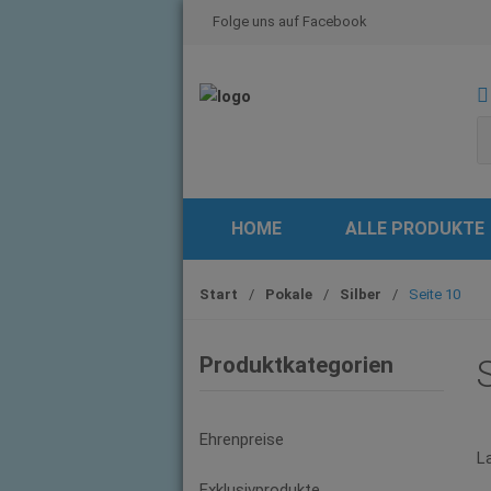
S
S
Folge uns auf Facebook
k
k
i
i
p
p
t
t
o
o
n
c
a
o
v
n
HOME
ALLE PRODUKTE
i
t
g
e
Start
/
Pokale
/
Silber
/
Seite 10
a
n
t
t
i
Produktkategorien
S
o
n
Ehrenpreise
L
Exklusivprodukte