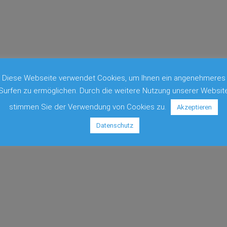
Produktseite
gewählt
werden
Diese Webseite verwendet Cookies, um Ihnen ein angenehmeres
Surfen zu ermöglichen. Durch die weitere Nutzung unserer Websit
stimmen Sie der Verwendung von Cookies zu.
Akzeptieren
Datenschutz