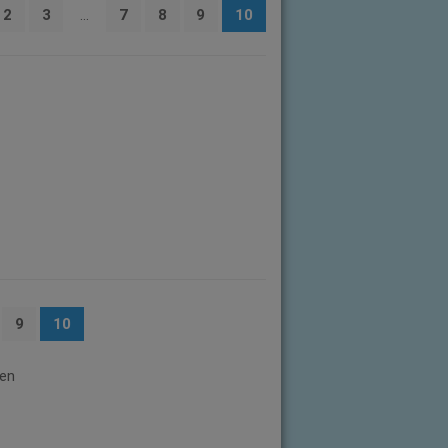
2
3
…
7
8
9
10
9
10
ten