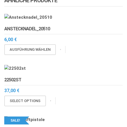
ÄHNLICHE PRODUKTE
ANSTECKNADEL_20510
6,00
€
Dieses
AUSFÜHRUNG WÄHLEN
Produkt
weist
mehrere
Varianten
22502ST
auf.
Die
37,00
€
Optionen
SELECT OPTIONS
können
auf
der
SALE!
Produktseite