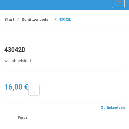
T
o
g
Start
/
Schützenbedarf
/
43042D
g
l
e
n
43042D
a
v
wie abgebildet
i
g
a
16,00
€
t
i
o
n
Zurücksetzen
Farbe