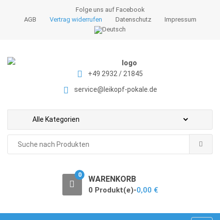
S
S
Folge uns auf Facebook
k
k
AGB
Vertrag widerrufen
Datenschutz
Impressum
i
i
p
p
t
t
o
o
+49 2932 / 21845
n
c
a
o
service@leikopf-pokale.de
v
n
i
t
g
e
a
n
Search
t
t
for:
i
o
0
WARENKORB
n
0 Produkt(e)-
0,00
€