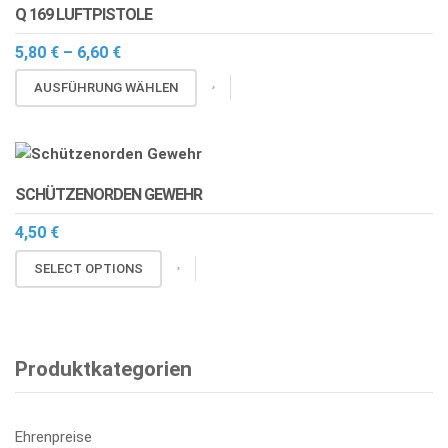
gewählt
Q 169 LUFTPISTOLE
werden
Preisspanne:
5,80
€
–
6,60
€
5,80 €
Dieses
bis
AUSFÜHRUNG WÄHLEN
6,60 €
Produkt
weist
mehrere
Varianten
SCHÜTZENORDEN GEWEHR
auf.
Die
4,50
€
Optionen
SELECT OPTIONS
können
auf
der
Produktseite
Produktkategorien
gewählt
werden
Ehrenpreise