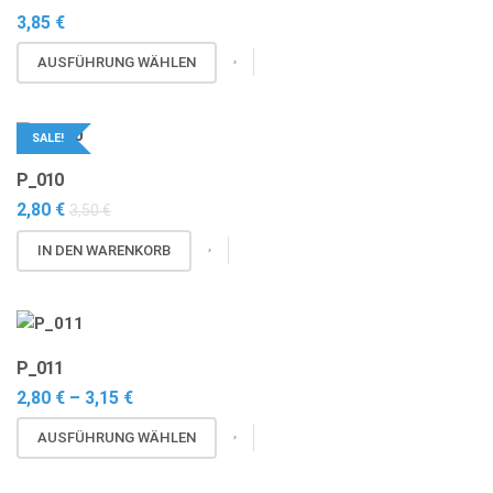
3,85
€
Dieses
AUSFÜHRUNG WÄHLEN
Produkt
weist
mehrere
SALE!
Varianten
P_010
auf.
2,80
€
3,50
€
Die
Optionen
IN DEN WARENKORB
können
auf
der
Produktseite
P_011
gewählt
Preisspanne:
werden
2,80
€
–
3,15
€
2,80 €
Dieses
bis
AUSFÜHRUNG WÄHLEN
3,15 €
Produkt
weist