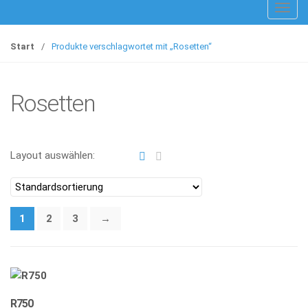
T
o
g
Start
/
Produkte verschlagwortet mit „Rosetten“
g
l
e
Rosetten
n
a
v
Layout auswählen:
i
g
a
t
1
2
3
→
i
o
n
R750