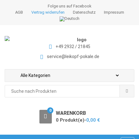
S
S
Folge uns auf Facebook
k
k
AGB
Vertrag widerrufen
Datenschutz
Impressum
i
i
p
p
t
t
o
o
+49 2932 / 21845
n
c
a
o
service@leikopf-pokale.de
v
n
i
t
g
e
a
n
Search
t
t
for:
i
o
0
WARENKORB
n
0 Produkt(e)-
0,00
€