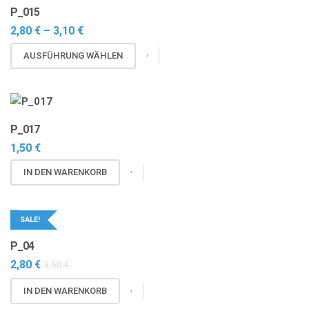
P_015
Preisspanne:
2,80
€
–
3,10
€
2,80 €
Dieses
bis
AUSFÜHRUNG WÄHLEN
3,10 €
Produkt
weist
mehrere
Varianten
P_017
auf.
1,50
€
Die
Optionen
IN DEN WARENKORB
können
auf
der
SALE!
Produktseite
P_04
gewählt
2,80
€
werden
3,50
€
IN DEN WARENKORB