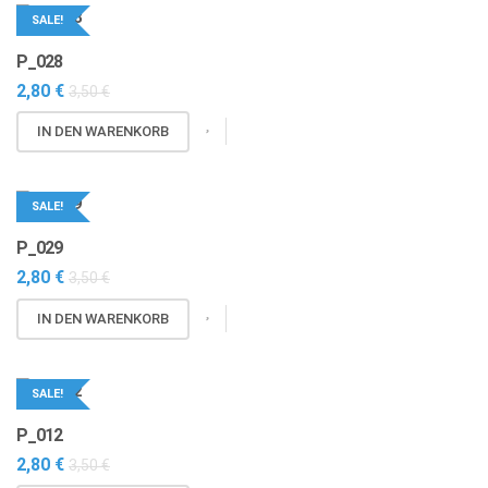
mehrere
SALE!
Varianten
P_028
auf.
2,80
€
3,50
€
Die
Optionen
IN DEN WARENKORB
können
auf
der
SALE!
Produktseite
P_029
gewählt
werden
2,80
€
3,50
€
IN DEN WARENKORB
SALE!
P_012
2,80
€
3,50
€