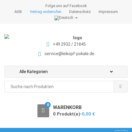
S
S
Folge uns auf Facebook
k
k
AGB
Vertrag widerrufen
Datenschutz
Impressum
i
i
p
p
t
t
o
o
+49 2932 / 21845
n
c
a
o
service@leikopf-pokale.de
v
n
i
t
g
e
a
n
Search
t
t
for:
i
o
0
WARENKORB
n
0 Produkt(e)-
0,00
€