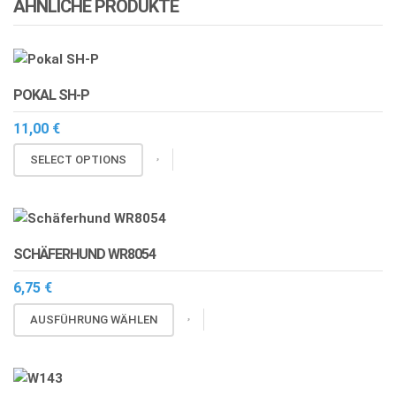
ÄHNLICHE PRODUKTE
POKAL SH-P
11,00
€
SELECT OPTIONS
SCHÄFERHUND WR8054
6,75
€
Dieses
AUSFÜHRUNG WÄHLEN
Produkt
weist
mehrere