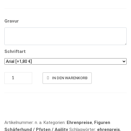
Gravur
Schriftart
FG
IN DEN WARENKORB
4183
MENGE
Vergleichen
Artikelnummer:
n. a.
Kategorien:
Ehrenpreise
,
Figuren
Schäferhund / Pfoten / Agility
Schlagwörter:
ehrenpreis
,