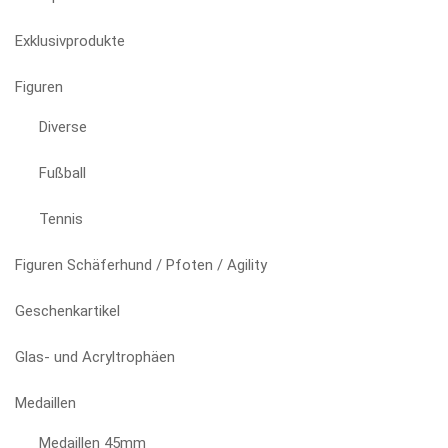
können
auf
Exklusivprodukte
der
Produktseite
Figuren
gewählt
Diverse
werden
Fußball
Tennis
Figuren Schäferhund / Pfoten / Agility
Geschenkartikel
Glas- und Acryltrophäen
Medaillen
Medaillen 45mm