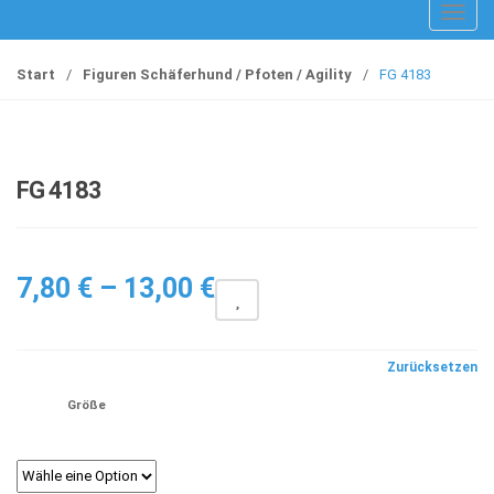
T
o
g
Start
/
Figuren Schäferhund / Pfoten / Agility
/
FG 4183
g
l
e
n
FG 4183
a
v
i
Preisspanne:
g
7,80
€
–
13,00
€
a
7,80 €
t
bis
i
Zurücksetzen
13,00 €
o
Größe
n