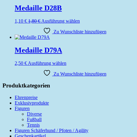
auf.
werden
Die
Medaille D28B
Optionen
können
Dieses
1,10
€
1,80
€
Ausführung wählen
auf
Produkt
der
Zu Wunschliste hinzufügen
weist
Produktseite
mehrere
gewählt
Varianten
werden
auf.
Medaille D79A
Die
Optionen
Dieses
2,50
€
Ausführung wählen
können
Produkt
auf
Zu Wunschliste hinzufügen
weist
der
mehrere
Produktseite
Varianten
Produktkategorien
gewählt
auf.
werden
Die
Ehrenpreise
Optionen
Exklusivprodukte
können
Figuren
auf
Diverse
der
Fußball
Produktseite
Tennis
gewählt
Figuren Schäferhund / Pfoten / Agility
werden
Geschenkartikel