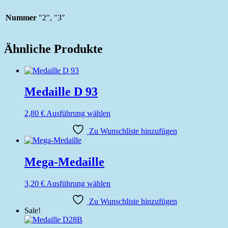
Nummer
"2", "3"
Ähnliche Produkte
Medaille D 93
Dieses
2,80
€
Ausführung wählen
Produkt
Zu Wunschliste hinzufügen
weist
mehrere
Varianten
auf.
Mega-Medaille
Die
Optionen
Dieses
3,20
€
Ausführung wählen
können
Produkt
auf
Zu Wunschliste hinzufügen
weist
der
Sale!
mehrere
Produktseite
Varianten
gewählt