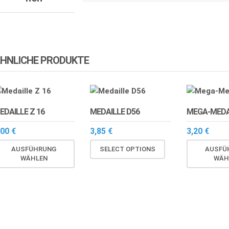
HNLICHE PRODUKTE
EDAILLE Z 16
MEDAILLE D56
MEGA-MEDA
,00
€
3,85
€
3,20
€
Dieses
AUSFÜHRUNG
SELECT OPTIONS
AUSFÜ
Produkt
WÄHLEN
WÄH
weist
mehrere
Varianten
auf.
Die