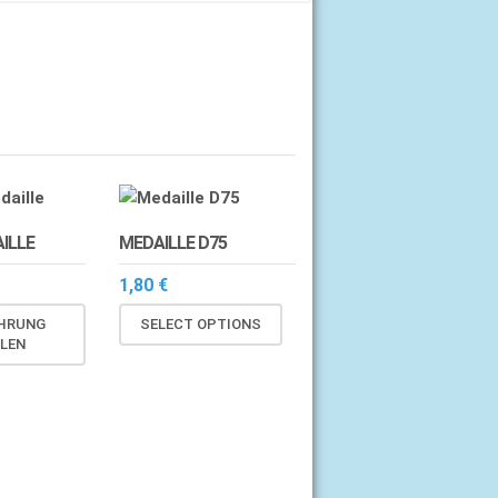
ILLE
MEDAILLE D75
1,80
€
Dieses
HRUNG
SELECT OPTIONS
Produkt
LEN
weist
mehrere
Varianten
auf.
Die