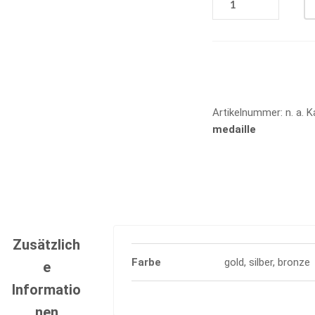
D
21
MENGE
Vergleichen
Artikelnummer:
n. a.
K
medaille
Zusätzlich
Farbe
gold, silber, bronze
e
Informatio
nen