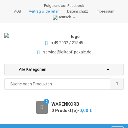
S
S
Folge uns auf Facebook
k
k
AGB
Vertrag widerrufen
Datenschutz
Impressum
i
i
p
p
t
t
o
o
+49 2932 / 21845
n
c
a
o
service@leikopf-pokale.de
v
n
i
t
g
e
a
n
Search
t
t
for:
i
o
0
WARENKORB
n
0 Produkt(e)-
0,00
€