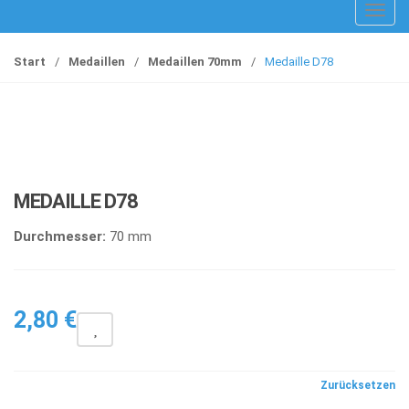
T
o
g
Start
/
Medaillen
/
Medaillen 70mm
/
Medaille D78
g
l
e
n
a
v
MEDAILLE D78
i
g
Durchmesser:
70 mm
a
t
i
2,80
€
o
n
Zurücksetzen