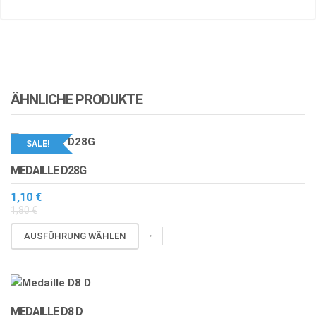
ÄHNLICHE PRODUKTE
SALE!
MEDAILLE D28G
1,10
€
1,80
€
Dieses
AUSFÜHRUNG WÄHLEN
Produkt
weist
mehrere
Varianten
MEDAILLE D8 D
auf.