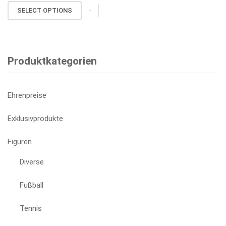
können
SELECT OPTIONS
auf
der
Produktseite
gewählt
Produktkategorien
werden
Ehrenpreise
Exklusivprodukte
Figuren
Diverse
Fußball
Tennis