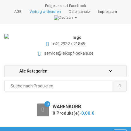
S
S
Folge uns auf Facebook
k
k
AGB
Vertrag widerrufen
Datenschutz
Impressum
i
i
p
p
t
t
o
o
+49 2932 / 21845
n
c
a
o
service@leikopf-pokale.de
v
n
i
t
g
e
a
n
Search
t
t
for:
i
o
0
WARENKORB
n
0 Produkt(e)-
0,00
€