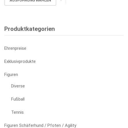
AUSFÜHRUNG WÄHLEN
auf
Produkt
der
weist
Produktseite
mehrere
gewählt
Varianten
Produktkategorien
werden
auf.
Die
Optionen
Ehrenpreise
können
auf
Exklusivprodukte
der
Produktseite
Figuren
gewählt
Diverse
werden
Fußball
Tennis
Figuren Schäferhund / Pfoten / Agility