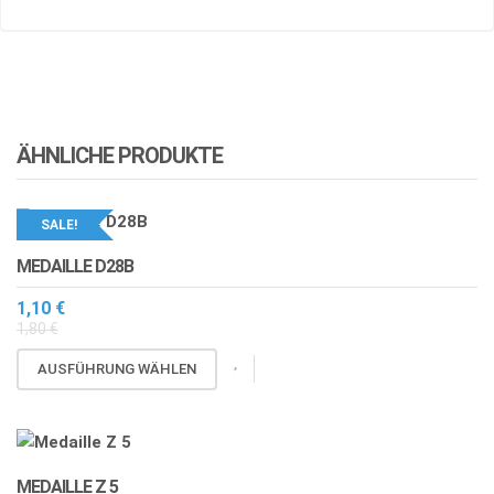
ÄHNLICHE PRODUKTE
SALE!
MEDAILLE D28B
1,10
€
1,80
€
Dieses
AUSFÜHRUNG WÄHLEN
Produkt
weist
mehrere
Varianten
MEDAILLE Z 5
auf.