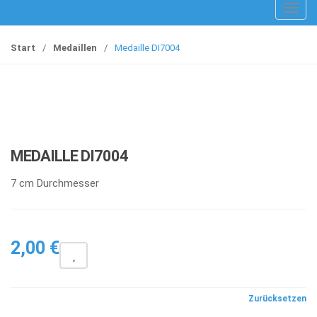
T
o
g
Start
/
Medaillen
/
Medaille DI7004
g
l
e
n
a
v
MEDAILLE DI7004
i
g
7 cm Durchmesser
a
t
i
2,00
€
o
n
Zurücksetzen