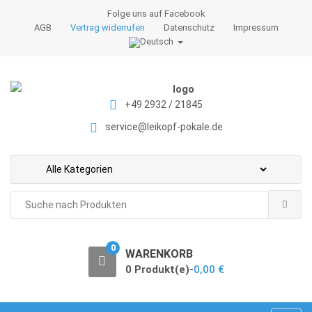
S
S
Folge uns auf Facebook
k
k
AGB
Vertrag widerrufen
Datenschutz
Impressum
i
i
p
p
t
t
o
o
+49 2932 / 21845
n
c
a
o
service@leikopf-pokale.de
v
n
i
t
g
e
a
n
Search
t
t
for:
i
o
0
WARENKORB
n
0 Produkt(e)-
0,00
€