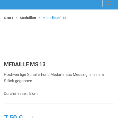
T
o
g
Start
/
Medaillen
/
Medaille MS 13
g
l
e
n
a
v
i
MEDAILLE MS 13
g
a
Hochwertige Schäferhund Medaille aus Messing in einem
t
Stück gegossen
i
o
Durchmesser: 5 cm
n
7,50
€