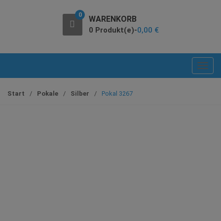
0
WARENKORB
0 Produkt(e)-
0,00
€
T
o
g
Start
/
Pokale
/
Silber
/
Pokal 3267
g
l
e
n
a
v
i
g
a
t