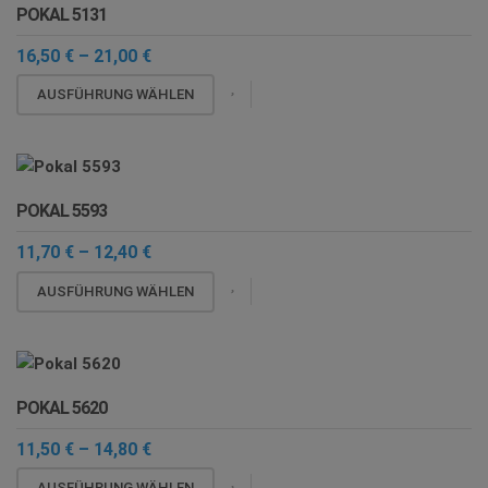
POKAL 5131
auf.
Die
Preisspanne:
16,50
€
–
21,00
€
16,50 €
Optionen
Dieses
bis
AUSFÜHRUNG WÄHLEN
können
21,00 €
Produkt
auf
weist
der
mehrere
Produktseite
Varianten
gewählt
POKAL 5593
auf.
werden
Die
Preisspanne:
11,70
€
–
12,40
€
11,70 €
Optionen
Dieses
bis
AUSFÜHRUNG WÄHLEN
können
12,40 €
Produkt
auf
weist
der
mehrere
Produktseite
Varianten
gewählt
POKAL 5620
auf.
werden
Die
Preisspanne:
11,50
€
–
14,80
€
11,50 €
Optionen
Dieses
bis
AUSFÜHRUNG WÄHLEN