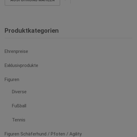
können
14,80 €
Produkt
auf
weist
der
mehrere
Produktseite
Varianten
Produktkategorien
gewählt
auf.
werden
Die
Optionen
Ehrenpreise
können
auf
Exklusivprodukte
der
Produktseite
Figuren
gewählt
Diverse
werden
Fußball
Tennis
Figuren Schäferhund / Pfoten / Agility