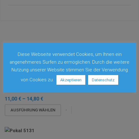
Diese Webseite verwendet Cookies, um Ihnen ein
ÄHNLICHE PRODUKTE
angenehmeres Surfen zu ermöglichen. Durch die weitere
Nutzung unserer Website stimmen Sie der Verwendung
von Cookies zu.
Akzeptieren
Datenschutz
POKAL 5589
Preisspanne:
11,00
€
–
14,80
€
11,00 €
Dieses
bis
AUSFÜHRUNG WÄHLEN
14,80 €
Produkt
weist
mehrere
Varianten