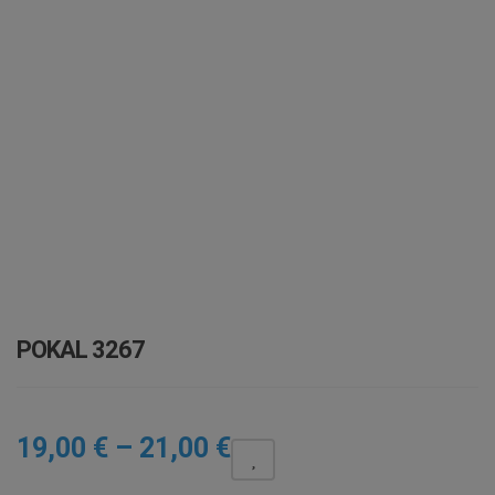
i
o
n
POKAL 3267
Preisspanne:
19,00
€
–
21,00
€
19,00 €