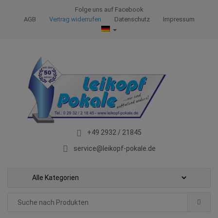
S
S
Folge uns auf Facebook
k
k
AGB
Vertrag widerrufen
Datenschutz
Impressum
i
i
p
p
t
t
o
o
n
c
a
o
v
n
i
t
g
e
+49 2932 / 21845
a
n
t
t
service@leikopf-pokale.de
i
o
n
Search
for: