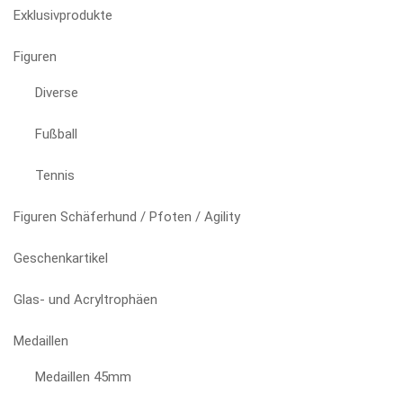
auf
Exklusivprodukte
der
Produktseite
Figuren
gewählt
Diverse
werden
Fußball
Tennis
Figuren Schäferhund / Pfoten / Agility
Geschenkartikel
Glas- und Acryltrophäen
Medaillen
Medaillen 45mm