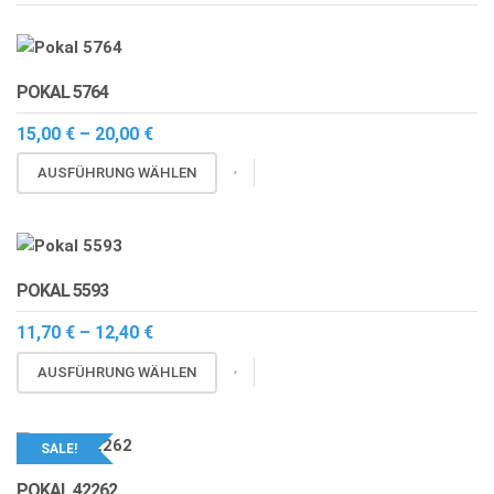
POKAL 5764
Preisspanne:
15,00
€
–
20,00
€
15,00 €
Dieses
bis
AUSFÜHRUNG WÄHLEN
20,00 €
Produkt
weist
mehrere
Varianten
POKAL 5593
auf.
Die
Preisspanne:
11,70
€
–
12,40
€
11,70 €
Optionen
Dieses
bis
AUSFÜHRUNG WÄHLEN
können
12,40 €
Produkt
auf
weist
der
mehrere
SALE!
Produktseite
Varianten
gewählt
POKAL 42262