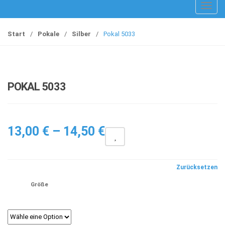
T
o
g
Start
/
Pokale
/
Silber
/
Pokal 5033
g
l
e
n
POKAL 5033
a
v
i
Preisspanne:
g
13,00
€
–
14,50
€
a
13,00 €
t
bis
i
Zurücksetzen
14,50 €
o
Größe
n