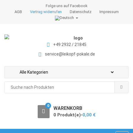
S
S
Folge uns auf Facebook
k
k
AGB
Vertrag widerrufen
Datenschutz
Impressum
i
i
p
p
t
t
o
o
+49 2932 / 21845
n
c
a
o
service@leikopf-pokale.de
v
n
i
t
g
e
a
n
Search
t
t
for:
i
o
0
WARENKORB
n
0 Produkt(e)-
0,00
€