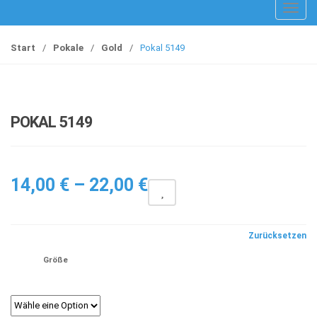
T
o
g
Start
/
Pokale
/
Gold
/
Pokal 5149
g
l
e
n
POKAL 5149
a
v
i
Preisspanne:
g
14,00
€
–
22,00
€
a
14,00 €
t
bis
i
Zurücksetzen
22,00 €
o
Größe
n