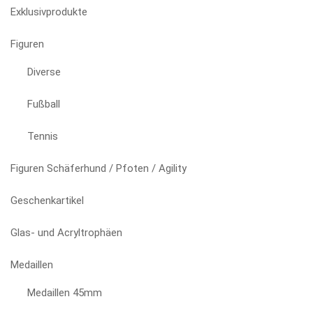
auf
Exklusivprodukte
der
Produktseite
Figuren
gewählt
Diverse
werden
Fußball
Tennis
Figuren Schäferhund / Pfoten / Agility
Geschenkartikel
Glas- und Acryltrophäen
Medaillen
Medaillen 45mm