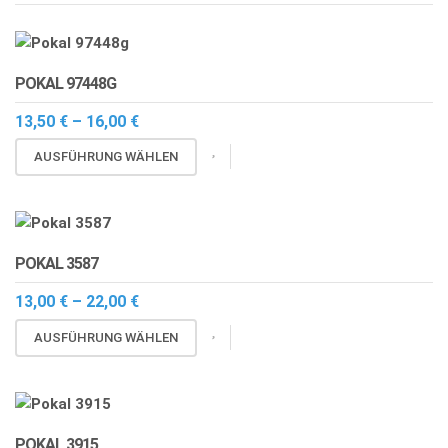
POKAL 97448G
Preisspanne:
13,50
€
–
16,00
€
13,50 €
Dieses
bis
AUSFÜHRUNG WÄHLEN
16,00 €
Produkt
weist
mehrere
Varianten
POKAL 3587
auf.
Die
Preisspanne:
13,00
€
–
22,00
€
13,00 €
Optionen
Dieses
bis
AUSFÜHRUNG WÄHLEN
können
22,00 €
Produkt
auf
weist
der
mehrere
Produktseite
Varianten
gewählt
POKAL 3915