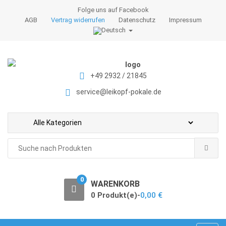
S
S
Folge uns auf Facebook
k
k
AGB
Vertrag widerrufen
Datenschutz
Impressum
i
i
p
p
t
t
o
o
+49 2932 / 21845
n
c
a
o
service@leikopf-pokale.de
v
n
i
t
g
e
a
n
Search
t
t
for:
i
o
0
WARENKORB
n
0 Produkt(e)-
0,00
€