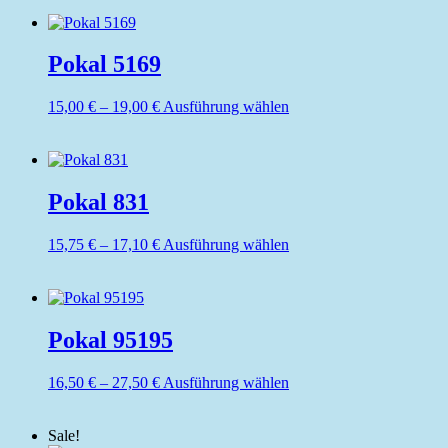
Pokal 5169
Preisspanne:
Dieses
15,00
€
–
19,00
€
Ausführung wählen
15,00 €
Produkt
bis
weist
19,00 €
mehrere
Varianten
auf.
Pokal 831
Die
Optionen
Preisspanne:
Dieses
15,75
€
–
17,10
€
Ausführung wählen
können
15,75 €
Produkt
auf
bis
weist
der
17,10 €
mehrere
Produktseite
Varianten
gewählt
auf.
Pokal 95195
werden
Die
Optionen
Preisspanne:
Dieses
16,50
€
–
27,50
€
Ausführung wählen
können
16,50 €
Produkt
auf
bis
weist
der
Sale!
27,50 €
mehrere
Produktseite