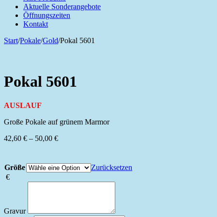
Aktuelle Sonderangebote
Öffnungszeiten
Kontakt
Start
/
Pokale
/
Gold
/
Pokal 5601
Pokal 5601
AUSLAUF
Große Pokale auf grünem Marmor
Preisspanne:
42,60
€
–
50,00
€
42,60 €
bis
50,00 €
Größe
Zurücksetzen
€
Gravur