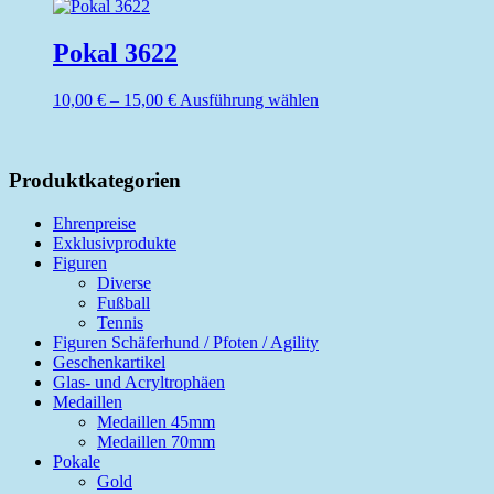
Varianten
gewählt
auf.
werden
Die
Pokal 3622
Optionen
können
Preisspanne:
Dieses
10,00
€
–
15,00
€
Ausführung wählen
auf
10,00 €
Produkt
der
bis
weist
Produktseite
15,00 €
mehrere
gewählt
Varianten
Produktkategorien
werden
auf.
Die
Ehrenpreise
Optionen
Exklusivprodukte
können
Figuren
auf
Diverse
der
Fußball
Produktseite
Tennis
gewählt
Figuren Schäferhund / Pfoten / Agility
werden
Geschenkartikel
Glas- und Acryltrophäen
Medaillen
Medaillen 45mm
Medaillen 70mm
Pokale
Gold