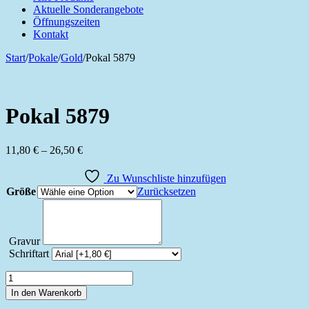
Aktuelle Sonderangebote
Öffnungszeiten
Kontakt
Start
/
Pokale
/
Gold
/
Pokal 5879
Pokal 5879
Preisspanne:
11,80
€
–
26,50
€
11,80 €
bis
Zu Wunschliste hinzufügen
26,50 €
Größe
Zurücksetzen
Gravur
Schriftart
Pokal
5879
In den Warenkorb
Menge