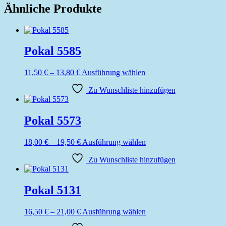
Ähnliche Produkte
Pokal 5585
Preisspanne:
Dieses
11,50
€
–
13,80
€
Ausführung wählen
11,50 €
Produkt
bis
Zu Wunschliste hinzufügen
weist
13,80 €
mehrere
Varianten
auf.
Pokal 5573
Die
Optionen
Preisspanne:
Dieses
18,00
€
–
19,50
€
Ausführung wählen
können
18,00 €
Produkt
auf
bis
Zu Wunschliste hinzufügen
weist
der
19,50 €
mehrere
Produktseite
Varianten
gewählt
auf.
Pokal 5131
werden
Die
Optionen
Preisspanne:
Dieses
16,50
€
–
21,00
€
Ausführung wählen
können
16,50 €
Produkt
auf