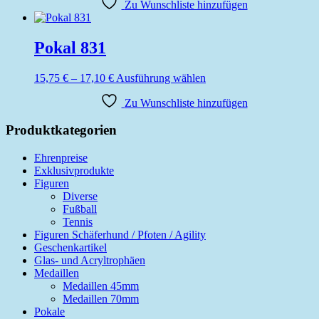
bis
Zu Wunschliste hinzufügen
weist
der
21,00 €
mehrere
Produktseite
Varianten
gewählt
auf.
Pokal 831
werden
Die
Optionen
Preisspanne:
Dieses
15,75
€
–
17,10
€
Ausführung wählen
können
15,75 €
Produkt
auf
bis
Zu Wunschliste hinzufügen
weist
der
17,10 €
mehrere
Produktseite
Varianten
Produktkategorien
gewählt
auf.
werden
Die
Ehrenpreise
Optionen
Exklusivprodukte
können
Figuren
auf
Diverse
der
Fußball
Produktseite
Tennis
gewählt
Figuren Schäferhund / Pfoten / Agility
werden
Geschenkartikel
Glas- und Acryltrophäen
Medaillen
Medaillen 45mm
Medaillen 70mm
Pokale