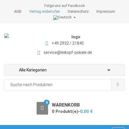
S
S
Folge uns auf Facebook
k
k
AGB
Vertrag widerrufen
Datenschutz
Impressum
i
i
p
p
t
t
o
o
+49 2932 / 21845
n
c
a
o
service@leikopf-pokale.de
v
n
i
t
g
e
a
n
Search
t
t
for:
i
o
0
WARENKORB
n
0 Produkt(e)-
0,00
€