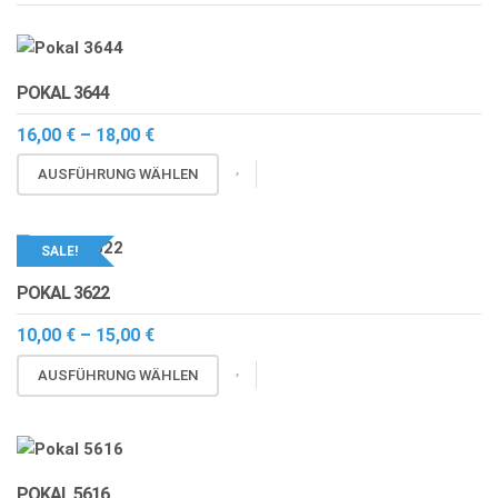
POKAL 3644
Preisspanne:
16,00
€
–
18,00
€
16,00 €
Dieses
bis
AUSFÜHRUNG WÄHLEN
18,00 €
Produkt
weist
mehrere
SALE!
Varianten
POKAL 3622
auf.
Die
Preisspanne:
10,00
€
–
15,00
€
10,00 €
Optionen
Dieses
bis
AUSFÜHRUNG WÄHLEN
können
15,00 €
Produkt
auf
weist
der
mehrere
Produktseite
Varianten
gewählt
POKAL 5616