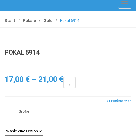
T
o
g
Start
/
Pokale
/
Gold
/
Pokal 5914
g
l
e
n
POKAL 5914
a
v
i
Preisspanne:
g
17,00
€
–
21,00
€
a
17,00 €
t
bis
i
Zurücksetzen
21,00 €
o
Größe
n