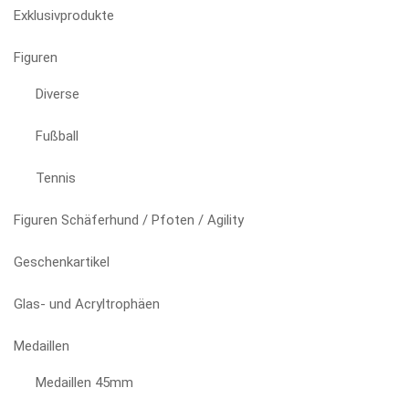
auf
Exklusivprodukte
der
Produktseite
Figuren
gewählt
Diverse
werden
Fußball
Tennis
Figuren Schäferhund / Pfoten / Agility
Geschenkartikel
Glas- und Acryltrophäen
Medaillen
Medaillen 45mm