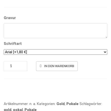
Gravur
Schriftart
POKAL
IN DEN WARENKORB
5914
MENGE
Vergleichen
Artikelnummer:
n. a.
Kategorien:
Gold
,
Pokale
Schlagwörter:
gold
,
pokal
,
Pokale