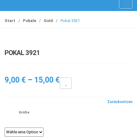
T
o
g
Start
/
Pokale
/
Gold
/
Pokal 3921
g
l
e
n
POKAL 3921
a
v
i
Preisspanne:
g
9,00
€
–
15,00
€
a
9,00 €
t
bis
i
Zurücksetzen
15,00 €
o
Größe
n