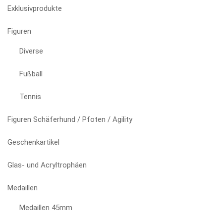
auf
Exklusivprodukte
der
Produktseite
Figuren
gewählt
Diverse
werden
Fußball
Tennis
Figuren Schäferhund / Pfoten / Agility
Geschenkartikel
Glas- und Acryltrophäen
Medaillen
Medaillen 45mm