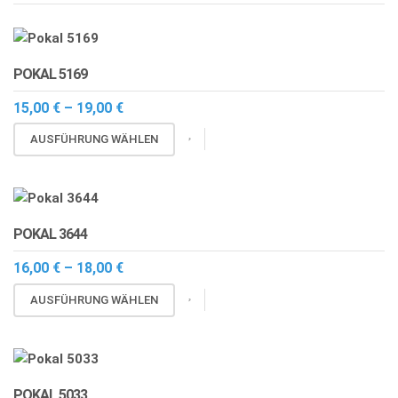
POKAL 5169
Preisspanne:
15,00
€
–
19,00
€
15,00 €
Dieses
bis
AUSFÜHRUNG WÄHLEN
19,00 €
Produkt
weist
mehrere
Varianten
POKAL 3644
auf.
Die
Preisspanne:
16,00
€
–
18,00
€
16,00 €
Optionen
Dieses
bis
AUSFÜHRUNG WÄHLEN
können
18,00 €
Produkt
auf
weist
der
mehrere
Produktseite
Varianten
gewählt
POKAL 5033