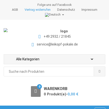
S
S
Folge uns auf Facebook
k
k
AGB
Vertrag widerrufen
Datenschutz
Impressum
i
i
p
p
t
t
o
o
+49 2932 / 21845
n
c
a
o
service@leikopf-pokale.de
v
n
i
t
g
e
a
n
Search
t
t
for:
i
o
0
WARENKORB
n
0 Produkt(e)-
0,00
€