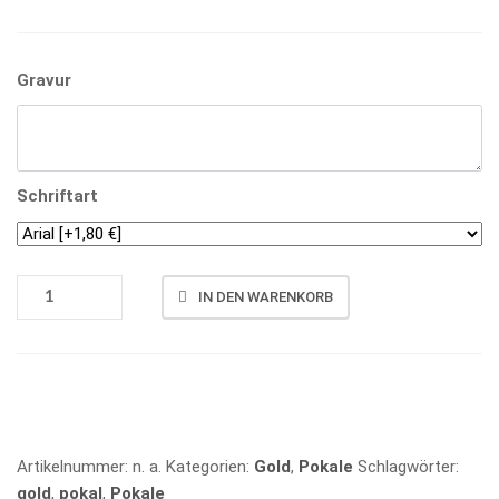
Gravur
Schriftart
POKAL
IN DEN WARENKORB
3921
MENGE
Vergleichen
Artikelnummer:
n. a.
Kategorien:
Gold
,
Pokale
Schlagwörter:
gold
,
pokal
,
Pokale