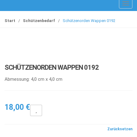
T
o
g
Start
/
Schützenbedarf
/
Schützenorden Wappen 0192
g
l
e
n
a
v
SCHÜTZENORDEN WAPPEN 0192
i
g
Abmessung: 4,0 cm x 4,0 cm
a
t
i
18,00
€
o
n
Zurücksetzen