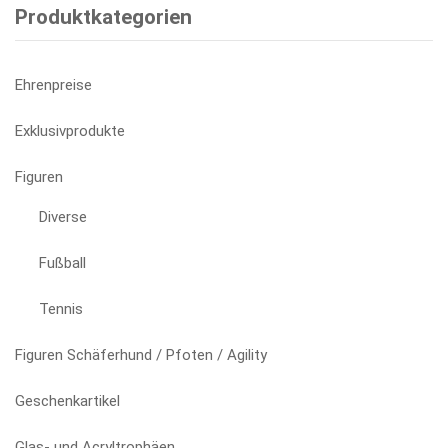
Produktkategorien
gewählt
werden
Ehrenpreise
Exklusivprodukte
Figuren
Diverse
Fußball
Tennis
Figuren Schäferhund / Pfoten / Agility
Geschenkartikel
Glas- und Acryltrophäen