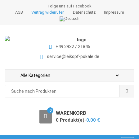
S
S
Folge uns auf Facebook
k
k
AGB
Vertrag widerrufen
Datenschutz
Impressum
i
i
p
p
t
t
o
o
+49 2932 / 21845
n
c
a
o
service@leikopf-pokale.de
v
n
i
t
g
e
a
n
Search
t
t
for:
i
o
0
WARENKORB
n
0 Produkt(e)-
0,00
€