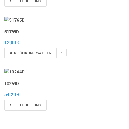
SELECT OPTIONS
51765D
12,80
€
Dieses
AUSFÜHRUNG WÄHLEN
Produkt
weist
mehrere
Varianten
10264D
auf.
Die
54,20
€
Optionen
SELECT OPTIONS
können
auf
der
Produktseite