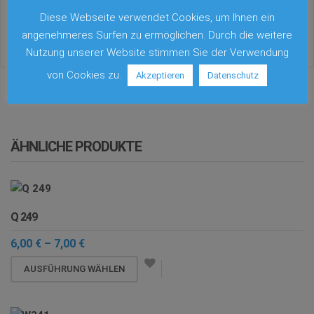
Trabrennen, Billard
Diese Webseite verwendet Cookies, um Ihnen ein
angenehmeres Surfen zu ermöglichen. Durch die weitere
Nutzung unserer Website stimmen Sie der Verwendung
von Cookies zu.
Akzeptieren
Datenschutz
ÄHNLICHE PRODUKTE
Q 249
Preisspanne:
6,00
€
–
7,00
€
6,00 €
Dieses
bis
AUSFÜHRUNG WÄHLEN
7,00 €
Produkt
weist
mehrere