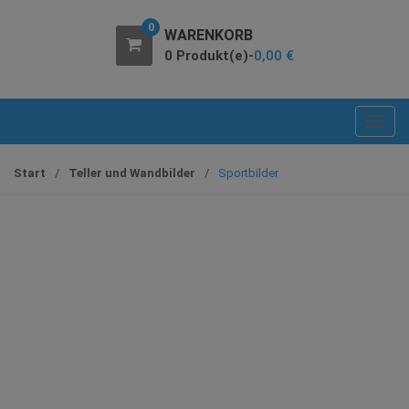
0
WARENKORB
0 Produkt(e)-
0,00
€
T
o
g
Start
/
Teller und Wandbilder
/
Sportbilder
g
l
e
n
a
v
i
g
a
t