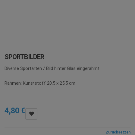
i
o
n
SPORTBILDER
Diverse Sportarten / Bild hinter Glas eingerahmt
Rahmen: Kunststoff 20,5 x 25,5 cm
4,80
€
Zurücksetzen