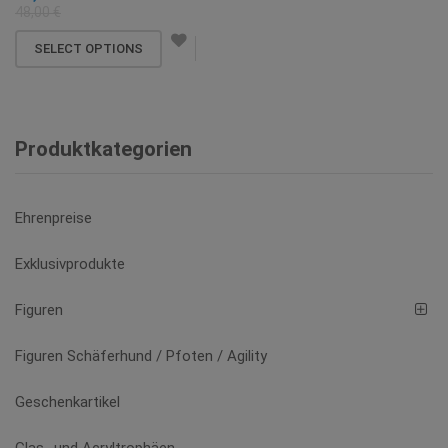
Optionen
48,00
€
können
SELECT OPTIONS
auf
der
Produktseite
gewählt
Produktkategorien
werden
Ehrenpreise
Exklusivprodukte
Figuren
Figuren Schäferhund / Pfoten / Agility
Geschenkartikel
Glas- und Acryltrophäen