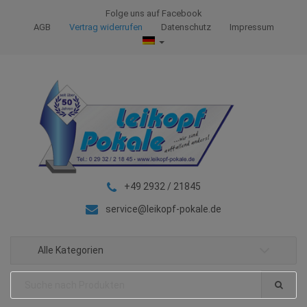
S
S
Folge uns auf Facebook
k
k
AGB
Vertrag widerrufen
Datenschutz
Impressum
i
i
p
p
t
t
o
o
n
c
a
o
v
n
i
t
g
e
+49 2932 / 21845
a
n
t
t
service@leikopf-pokale.de
i
o
Alle Kategorien
n
Search
for: