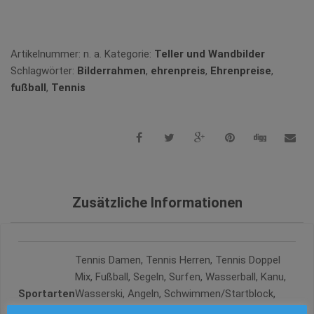
Vergleichen
Artikelnummer:
n. a.
Kategorie:
Teller und Wandbilder
Schlagwörter:
Bilderrahmen
,
ehrenpreis
,
Ehrenpreise
,
fußball
,
Tennis
Zusätzliche Informationen
Tennis Damen, Tennis Herren, Tennis Doppel
Mix, Fußball, Segeln, Surfen, Wasserball, Kanu,
Sportarten
Wasserski, Angeln, Schwimmen/Startblock,
Bodybuilding, Tauben, Schießen, Springreiten,