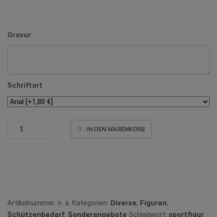
Gravur
Schriftart
Q
IN DEN WARENKORB
169
LUFTPISTOLE
MENGE
Vergleichen
Artikelnummer:
n. a.
Kategorien:
Diverse
,
Figuren
,
Schützenbedarf
,
Sonderangebote
Schlagwort:
sportfigur