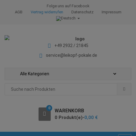
S
S
Folge uns auf Facebook
k
k
AGB
Vertrag widerrufen
Datenschutz
Impressum
i
i
p
p
t
t
o
o
+49 2932 / 21845
n
c
a
o
service@leikopf-pokale.de
v
n
i
t
g
e
a
n
Search
t
t
for:
i
o
0
WARENKORB
n
0 Produkt(e)-
0,00
€