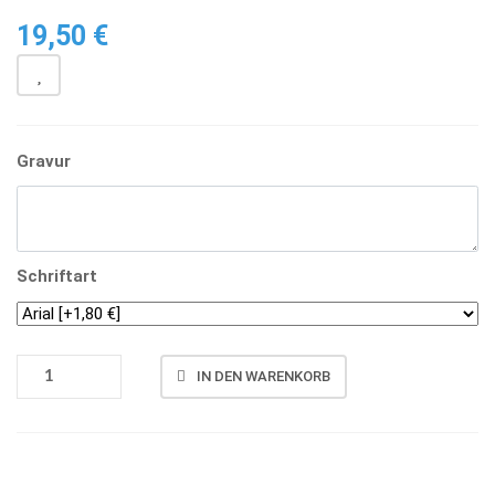
19,50
€
Gravur
Schriftart
8-
IN DEN WARENKORB
ECK
GLAS
MIT
AUFSTELLER
Vergleichen
MENGE