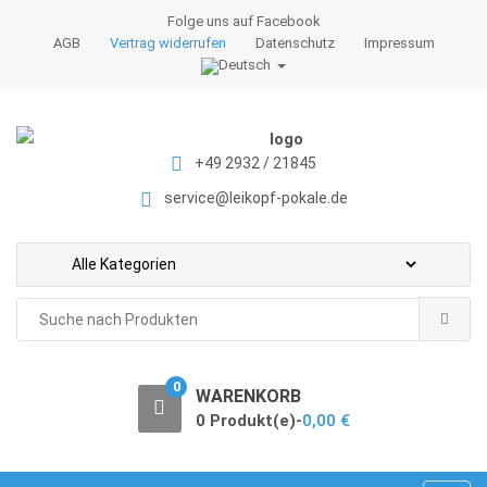
S
S
Folge uns auf Facebook
k
k
AGB
Vertrag widerrufen
Datenschutz
Impressum
i
i
p
p
t
t
o
o
+49 2932 / 21845
n
c
a
o
service@leikopf-pokale.de
v
n
i
t
g
e
a
n
Search
t
t
for:
i
o
0
WARENKORB
n
0 Produkt(e)-
0,00
€