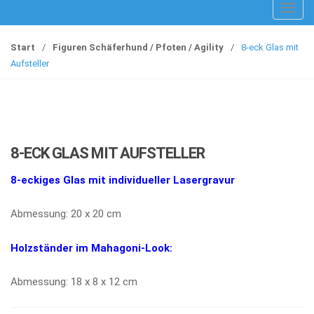
T
o
g
Start
/
Figuren Schäferhund / Pfoten / Agility
/
8-eck Glas mit
g
Aufsteller
l
e
n
a
v
8-ECK GLAS MIT AUFSTELLER
i
g
8-eckiges Glas mit individueller Lasergravur
a
t
Abmessung: 20 x 20 cm
i
o
Holzständer im Mahagoni-Look:
n
Abmessung: 18 x 8 x 12 cm