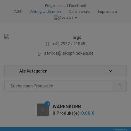
S
S
Folge uns auf Facebook
k
k
AGB
Vertrag widerrufen
Datenschutz
Impressum
i
i
p
p
t
t
o
o
+49 2932 / 21845
n
c
a
o
service@leikopf-pokale.de
v
n
i
t
g
e
a
n
Search
t
t
for:
i
o
0
WARENKORB
n
0 Produkt(e)-
0,00
€