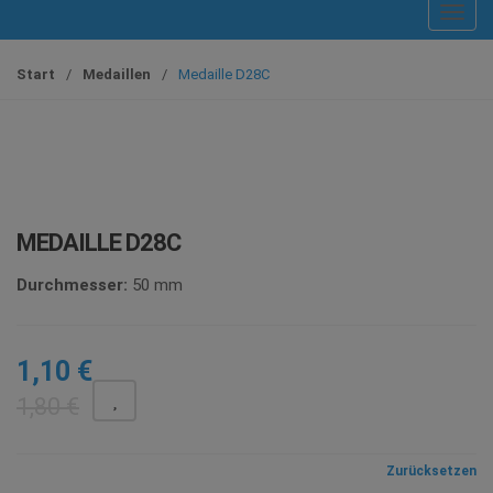
T
o
g
Start
/
Medaillen
/
Medaille D28C
g
l
e
n
a
v
MEDAILLE D28C
i
g
Durchmesser:
50 mm
a
t
i
1,10
€
o
1,80
€
n
Zurücksetzen