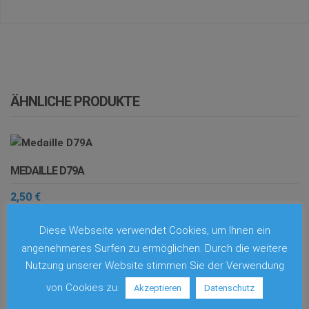
ÄHNLICHE PRODUKTE
MEDAILLE D79A
2,50
€
Dieses
AUSFÜHRUNG WÄHLEN
Diese Webseite verwendet Cookies, um Ihnen ein
Produkt
angenehmeres Surfen zu ermöglichen. Durch die weitere
weist
Nutzung unserer Website stimmen Sie der Verwendung
mehrere
Varianten
von Cookies zu.
Akzeptieren
Datenschutz
MEDAILLE D 93
auf.