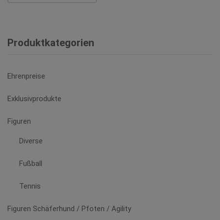
Produkt
der
weist
Produktseite
mehrere
gewählt
Varianten
Produktkategorien
werden
auf.
Die
Optionen
Ehrenpreise
können
auf
Exklusivprodukte
der
Produktseite
Figuren
gewählt
Diverse
werden
Fußball
Tennis
Figuren Schäferhund / Pfoten / Agility