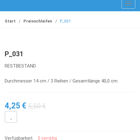
T
o
g
Start
/
Preisschleifen
/
P_031
g
l
e
n
P_031
a
v
RESTBESTAND
i
g
Durchmesser 14 cm / 3 Reihen / Gesamtlänge 40,0 cm
a
t
i
4,25
€
5,50
€
o
n
Verfügbarkeit:
5 vorrätig