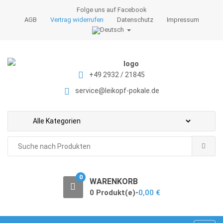
S
S
Folge uns auf Facebook
k
k
AGB
Vertrag widerrufen
Datenschutz
Impressum
i
i
p
p
t
t
o
o
+49 2932 / 21845
n
c
a
o
service@leikopf-pokale.de
v
n
i
t
g
e
a
n
Search
t
t
for:
i
o
0
WARENKORB
n
0 Produkt(e)-
0,00
€