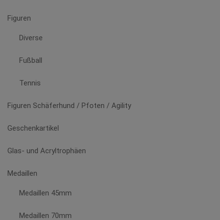
der
Produktseite
Figuren
gewählt
Diverse
werden
Fußball
Tennis
Figuren Schäferhund / Pfoten / Agility
Geschenkartikel
Glas- und Acryltrophäen
Medaillen
Medaillen 45mm
Medaillen 70mm