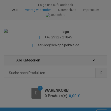
S
S
Folge uns auf Facebook
k
k
AGB
Vertrag widerrufen
Datenschutz
Impressum
i
i
p
p
t
t
o
o
+49 2932 / 21845
n
c
a
o
service@leikopf-pokale.de
v
n
i
t
g
e
a
n
Search
t
t
for:
i
o
0
WARENKORB
n
0 Produkt(e)-
0,00
€