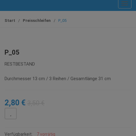
T
o
g
Start
/
Preisschleifen
/
P_05
g
l
e
n
P_05
a
v
RESTBESTAND
i
g
Durchmesser 13 cm / 3 Reihen / Gesamtlänge 31 cm
a
t
i
2,80
€
3,50
€
o
n
Verfügbarkeit:
7 vorrätig