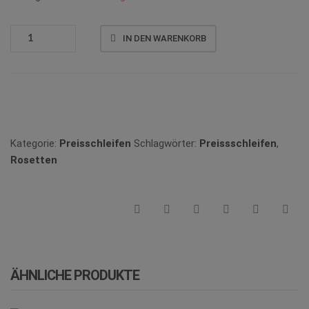
P_05
IN DEN WARENKORB
MENGE
Vergleichen
Kategorie:
Preisschleifen
Schlagwörter:
Preissschleifen
,
Rosetten
ÄHNLICHE PRODUKTE