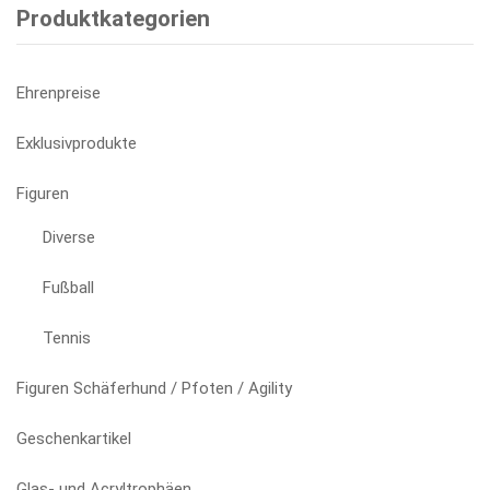
Varianten
Produktkategorien
auf.
Die
Optionen
Ehrenpreise
können
auf
Exklusivprodukte
der
Produktseite
Figuren
gewählt
Diverse
werden
Fußball
Tennis
Figuren Schäferhund / Pfoten / Agility
Geschenkartikel
Glas- und Acryltrophäen