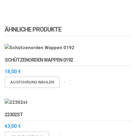
ÄHNLICHE PRODUKTE
SCHÜTZENORDEN WAPPEN 0192
18,00
€
Dieses
AUSFÜHRUNG WÄHLEN
Produkt
weist
mehrere
Varianten
22302ST
auf.
Die
43,00
€
Optionen